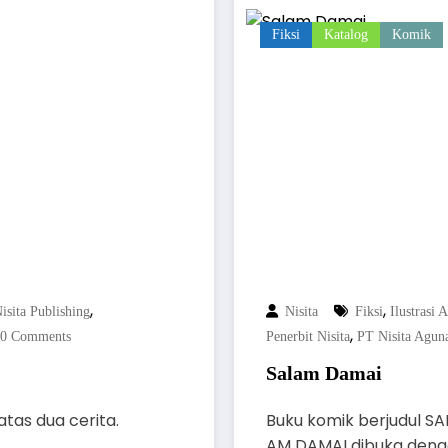
Fiksi
Katalog
Komik
,
,
isita Publishing
Nisita
Fiksi
Ilustrasi 
,
0 Comments
Penerbit Nisita
PT Nisita Agun
Salam Damai
atas dua cerita.
Buku komik berjudul SAL
AM DAMAI dibuka deng