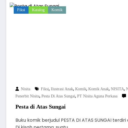
Fiksi
Katalog
Komik
,
,
,
,
,
Nisita
Fiksi
Ilustrasi Anak
Komik
Komik Anak
NISITA
N
,
,
Penerbit Nisita
Pesta Di Atas Sungai
PT Nisita Aguna Perkasa
Pesta di Atas Sungai
Buku komik berjudul PESTA DI ATAS SUNGAI terdiri 
Di kisah pertama, suatu…