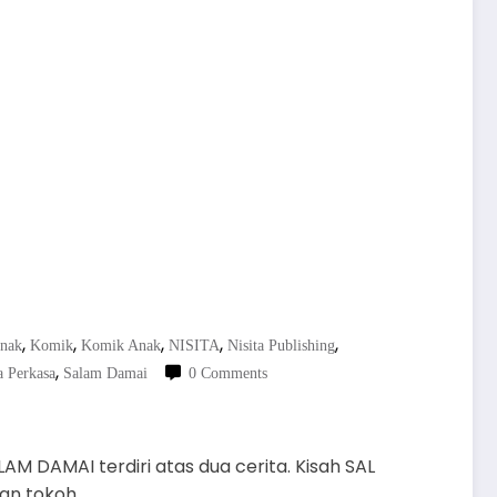
,
,
,
,
,
Anak
Komik
Komik Anak
NISITA
Nisita Publishing
,
a Perkasa
Salam Damai
0 Comments
AM DAMAI terdiri atas dua cerita. Kisah SAL
an tokoh…